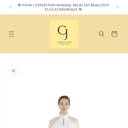
et
MOS SUR
🌸 POUR L'EXPEDITION MONDIAL RELAY EST BEAUCOUP
passer
PLUS ECONOMIQUE 🌸
au
contenu
Panier
Passer aux
informations
produits