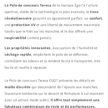
Manches
Manches
Le Polo de concours Teresa
de la marque
Ego7
à l'allure
Courtes
Courtes
sportive, dotée de la technologie la plus avancée, le
tissu
|
|
Ego
Ego
révolutionnaire
garantit un ajustement parfait, un
confort
,
7
7
une
protection UV
et une liberté de mouvement maximale
tandis que le filet sur les manches et le dos offrent une
respirabilité
comme jamais.
Les propriétés innovantes
, évacuation de l'humidité et
séchage rapide
, empêchent le polo de se déformer,
contrôlent les odeurs et le rendent facile à transporter, très
facile et inutile à repasser.
Le Polo de concours Teresa EGO7 présente les détails en
maille discrète
qui descendent de l'épaule aux manches.
Ouverture tombante sur le devant et fermeture à col montant
avec un attrait mode subtil.
Il offre tout simplement une
fabuleuse combinaison de style et de performances.