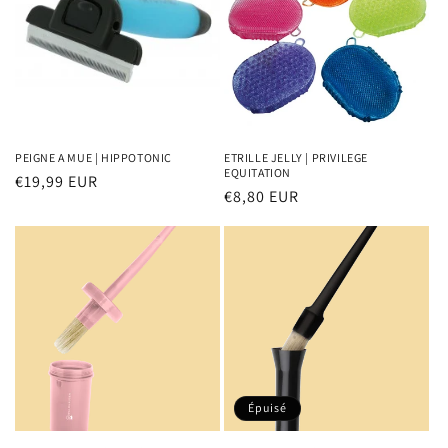
PEIGNE A MUE | HIPPOTONIC
ETRILLE JELLY | PRIVILEGE
EQUITATION
Prix
€19,99 EUR
Prix
€8,80 EUR
habituel
habituel
Épuisé