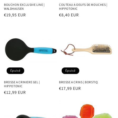
BOUCHON EXCLUSIVE LINE |
COUTEAU A OEUFS DE MOUCHES |
WALDHAUSEN
HIPPOTONIC
Prix
€19,95 EUR
Prix
€8,40 EUR
habituel
habituel
Épuisé
Épuisé
BROSSE A CRINIERE GEL |
BROSSE A CRINS | BORSTIQ
HIPPOTONIC
Prix
€17,99 EUR
Prix
€12,99 EUR
habituel
habituel