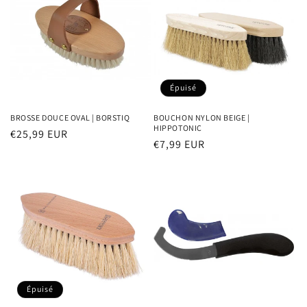
Épuisé
BROSSE DOUCE OVAL | BORSTIQ
BOUCHON NYLON BEIGE |
HIPPOTONIC
Prix
€25,99 EUR
Prix
€7,99 EUR
habituel
habituel
Épuisé