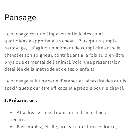
C
Pansage
o
Le pansage est une étape essentielle des soins
l
quotidiens à apporter à un cheval. Plus qu'un simple
nettoyage, il s'agit d'un moment de complicité entre le
l
cheval et son soigneur, contribuant à la fois au bien-être
e
physique et mental de l'animal. Voici une présentation
détaillée de la méthode et de ses bienfaits.
c
Le pansage suit une série d'étapes et nécessite des outils
t
spécifiques pour être efficace et agréable pour le cheval.
i
1. Préparation :
o
Attachez le cheval dans un endroit calme et
n
sécurisé
Rassemblez, étrille, brosse dure, brosse douce,
: