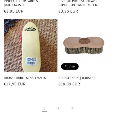
PINCEAU POUR SABOTS
PINCEAU POUR SABOT AVEC
|WALDHAUSEN
CAPUCHON | WALDHAUSEN
Prix
€3,95 EUR
Prix
€3,95 EUR
habituel
habituel
Épuisé
BROSSE DURE | STABLEMATES
BROSSE INFINI | BORSTIQ
Prix
€17,90 EUR
Prix
€18,99 EUR
habituel
habituel
1
2