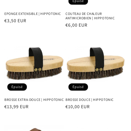
Épuisé
EPONGE EXTENSIBLE | HIPPOTONIC
COUTEAU DE CHALEUR
ANTIMICROBIEN | HIPPOTONIC
Prix
€3,50 EUR
Prix
€6,00 EUR
habituel
habituel
Épuisé
Épuisé
BROSSE EXTRA-DOUCE | HIPPOTONIC
BROSSE DOUCE | HIPPOTONIC
Prix
€13,99 EUR
Prix
€10,00 EUR
habituel
habituel