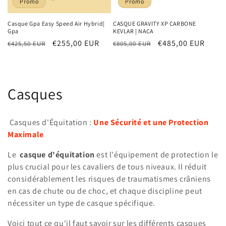
Promo
Promo
Casque Gpa Easy Speed Air Hybrid|
CASQUE GRAVITY XP CARBONE
Gpa
KEVLAR | NACA
Prix
Prix
€255,00 EUR
Prix
Prix
€485,00 EUR
€425,50 EUR
€805,00 EUR
habituel
promotionnel
habituel
promotionnel
C
Casques
o
Casques d'Équitation :
Une Sécurité et une Protection
l
Maximale
l
Le
casque d'équitation
est l'équipement de protection le
plus crucial pour les cavaliers de tous niveaux. Il réduit
e
considérablement les risques de traumatismes crâniens
c
en cas de chute ou de choc, et chaque discipline peut
nécessiter un type de casque spécifique.
t
Voici tout ce qu'il faut savoir sur les différents casques