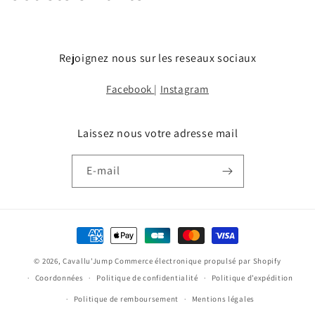
o
l
Rejoignez nous sur les reseaux sociaux
l
Facebook
|
Instagram
e
c
Laissez nous votre adresse mail
t
E-mail
i
o
Moyens
n
de
:
© 2026,
Cavallu'Jump
Commerce électronique propulsé par Shopify
paiement
Coordonnées
Politique de confidentialité
Politique d’expédition
Politique de remboursement
Mentions légales