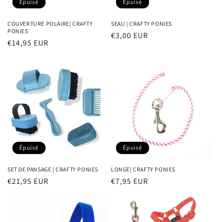
Épuisé
Épuisé
COUVERTURE POLAIRE| CRAFTY
SEAU | CRAFTY PONIES
PONIES
Prix
€3,00 EUR
Prix
€14,95 EUR
habituel
habituel
Épuisé
Épuisé
SET DE PANSAGE | CRAFTY PONIES
LONGE| CRAFTY PONIES
Prix
€21,95 EUR
Prix
€7,95 EUR
habituel
habituel