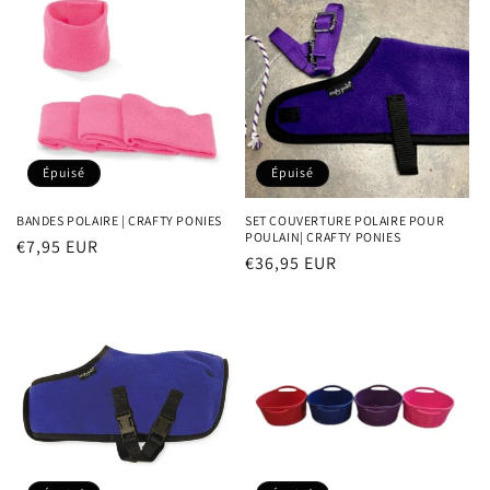
Épuisé
Épuisé
BANDES POLAIRE | CRAFTY PONIES
SET COUVERTURE POLAIRE POUR
POULAIN| CRAFTY PONIES
Prix
€7,95 EUR
Prix
€36,95 EUR
habituel
habituel