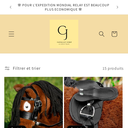
et
MOS SUR
🌸 POUR L'EXPEDITION MONDIAL RELAY EST BEAUCOUP
passer
PLUS ECONOMIQUE 🌸
au
contenu
Panier
Filtrer et trier
15 produits