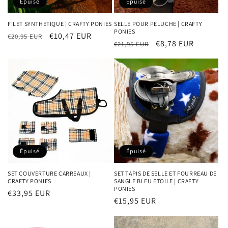
Épuisé
Épuisé
FILET SYNTHETIQUE | CRAFTY PONIES
SELLE POUR PELUCHE | CRAFTY
PONIES
Prix
Prix
€10,47 EUR
€20,95 EUR
Prix
Prix
€8,78 EUR
€21,95 EUR
habituel
promotionnel
habituel
promotionnel
Épuisé
Épuisé
SET COUVERTURE CARREAUX |
SET TAPIS DE SELLE ET FOURREAU DE
CRAFTY PONIES
SANGLE BLEU ETOILE | CRAFTY
PONIES
Prix
€33,95 EUR
Prix
€15,95 EUR
habituel
habituel