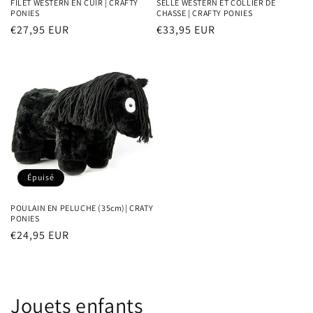
FILET WESTERN EN CUIR | CRAFTY
SELLE WESTERN ET COLLIER DE
PONIES
CHASSE | CRAFTY PONIES
Prix
€27,95 EUR
Prix
€33,95 EUR
habituel
habituel
Épuisé
POULAIN EN PELUCHE (35cm)| CRATY
PONIES
Prix
€24,95 EUR
habituel
C
Jouets enfants