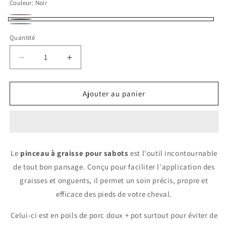
Couleur:
Noir
Rose
Variante
Noir
bleu
épuisée
Quantité
ciel
ou
Réduire
Augmenter
indisponible
la
la
quantité
quantité
de
de
Ajouter au panier
PINCEAU
PINCEAU
POUR
POUR
SABOTS
SABOTS
|WALDHAUSEN
|WALDHAUSEN
Le
pinceau à graisse pour sabots
est l'outil incontournable
de tout bon pansage. Conçu pour faciliter l'application des
graisses et onguents, il permet un soin précis, propre et
efficace des pieds de votre cheval.
Celui-ci est en poils de porc doux + pot surtout pour éviter de