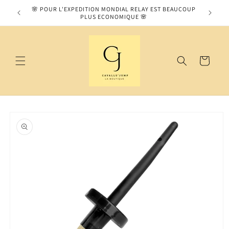
et
MOS SUR
🌸 POUR L'EXPEDITION MONDIAL RELAY EST BEAUCOUP
passer
PLUS ECONOMIQUE 🌸
au
contenu
Panier
Passer aux
informations
produits