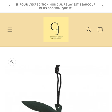
et
MOS SUR
🌸 POUR L'EXPEDITION MONDIAL RELAY EST BEAUCOUP
passer
PLUS ECONOMIQUE 🌸
au
contenu
Panier
Passer aux
informations
produits