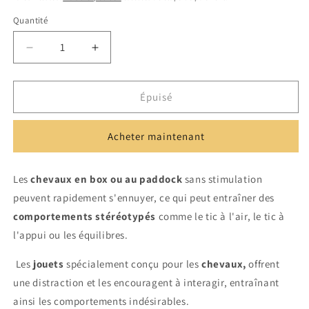
Quantité
Réduire
Augmenter
la
la
quantité
quantité
de
de
Épuisé
JOUET
JOUET
POMME
POMME
Acheter maintenant
POUR
POUR
CHEVAUX
CHEVAUX
|
|
Les
chevaux en box ou au paddock
sans stimulation
CANTER
CANTER
peuvent rapidement s'ennuyer, ce qui peut entraîner des
comportements stéréotypés
comme le tic à l'air, le tic à
l'appui ou les équilibres.
Les
jouets
spécialement conçu pour les
chevaux,
offrent
une distraction et les encouragent à interagir, entraînant
ainsi les comportements indésirables.