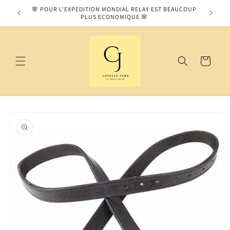
et
MOS SUR
🌸 POUR L'EXPEDITION MONDIAL RELAY EST BEAUCOUP
passer
PLUS ECONOMIQUE 🌸
au
contenu
Panier
Passer aux
informations
produits