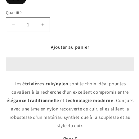
Quantité
Réduire
Augmenter
la
la
quantité
quantité
de
de
Ajouter au panier
ETRIVIERES
ETRIVIERES
CUIR
CUIR
NYLON
NYLON
|
|
TDET
TDET
Les
étrivières cuir/nylon
sont le choix idéal pour les
cavaliers à la recherche d’un excellent compromis entre
élégance traditionnelle
et
technologie moderne
. Conçues
avec une âme en nylon recouverte de cuir, elles allient la
robustesse d’un matériau synthétique à la souplesse et au
style du cuir.
Pour ?