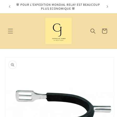
et
MOS SUR
🌸 POUR L'EXPEDITION MONDIAL RELAY EST BEAUCOUP
passer
PLUS ECONOMIQUE 🌸
au
contenu
Panier
Passer aux
informations
produits