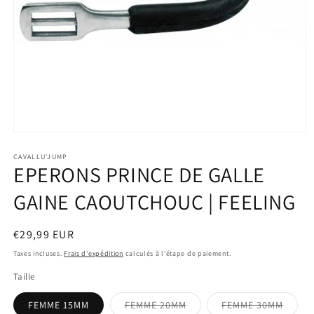
Ouvrir
le
média
CAVALLU'JUMP
EPERONS PRINCE DE GALLE
1
dans
une
GAINE CAOUTCHOUC | FEELING
fenêtre
modale
Prix
€29,99 EUR
habituel
Taxes incluses.
Frais d'expédition
calculés à l'étape de paiement.
Taille
FEMME 15MM
FEMME 20MM
FEMME 30MM