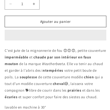
Réduire
Augmenter
la
la
quantité
quantité
de
de
Ajouter au panier
COUVERTURE
COUVERTURE
CHIEN
CHIEN
|
|
WEATHERBEETA
WEATHERBEETA
C'est jute de la mignonnerie de fou 😍😍😍, petite couverture
imperméable
et
chaude par son intérieur en faux
mouton
de la marque
Weatherbeeta
. Elle va tenir au chaud
et garder à l'abris des i
ntempéries
votre petit boule de
poils. La
souplesse
de cette couverture modèle
chien
qui a
tout d'un modèle couverture
cheval
😅, laissera votre
compagnon 🐕libre de courir dans les
prairies
et dans les
écuries
et super confort pour faire des siestes au chaud.
lavable en machine à 30°