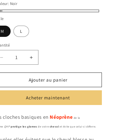
leur:
Noir
ir
lle
M
L
ntité
Réduire
Augmenter
la
la
quantité
quantité
de
de
Ajouter au panier
CLOCHES
CLOCHES
NEOPRENE
NEOPRENE
Acheter maintenant
|
|
QHP
QHP
s cloches basiques en
Néoprène
de la
me
QHP
protège le
s glomes
de votre
cheval
et évite que celui-ci déferre.
uples elles évitent que le cheval blesse au