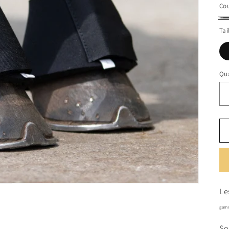
Cou
No
Tai
Qua
Le
gam
So