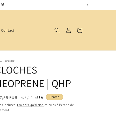
 🌸
Connexion
Panier
Contact
VALLU'JUMP
CLOCHES
NEOPRENE | QHP
ix
Prix
€7,14 EUR
7,85 EUR
Promo
bituel
promotionnel
es incluses.
Frais d'expédition
calculés à l'étape de
iement.