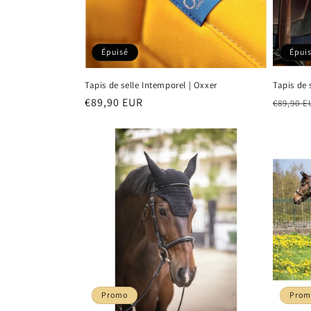
Épuisé
Épui
Tapis de selle Intemporel | Oxxer
Tapis de
Prix
€89,90 EUR
Prix
€89,90 E
habituel
habitu
Promo
Prom