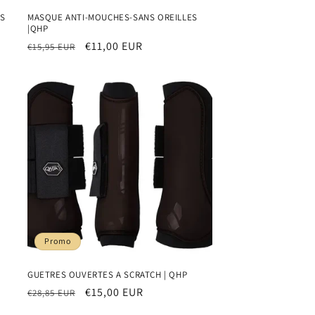
ES
MASQUE ANTI-MOUCHES-SANS OREILLES
|QHP
Prix
Prix
€11,00 EUR
€15,95 EUR
habituel
promotionnel
Promo
GUETRES OUVERTES A SCRATCH | QHP
Prix
Prix
€15,00 EUR
€28,85 EUR
habituel
promotionnel