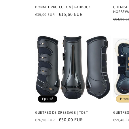
BONNET PRO COTON | PADDOCK
CHEMISE 
HORSEW
Prix
Prix
€15,60 EUR
€39,00 EUR
Prix
€64,90 E
habituel
promotionnel
habitu
Épuisé
Prom
GUETRES DE DRESSAGE | TDET
GUETRES
Prix
Prix
€30,00 EUR
Prix
€76,90 EUR
€59,40 E
habituel
promotionnel
habitu