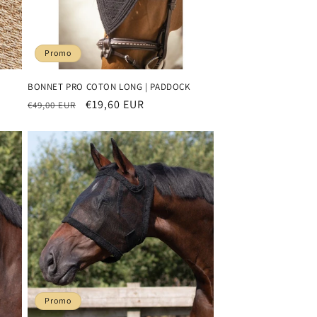
Promo
BONNET PRO COTON LONG | PADDOCK
Prix
Prix
€19,60 EUR
€49,00 EUR
habituel
promotionnel
Promo