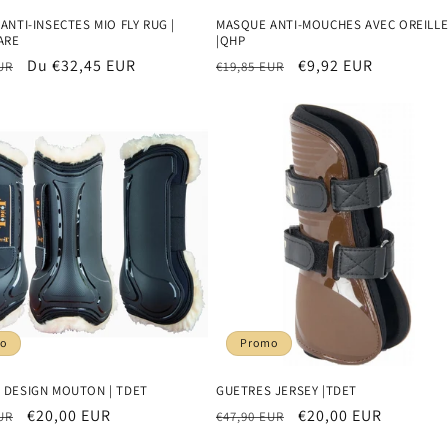
ANTI-INSECTES MIO FLY RUG |
MASQUE ANTI-MOUCHES AVEC OREILL
ARE
|QHP
Prix
Du €32,45 EUR
Prix
Prix
€9,92 EUR
UR
€19,85 EUR
el
promotionnel
habituel
promotionnel
o
Promo
 DESIGN MOUTON | TDET
GUETRES JERSEY |TDET
Prix
€20,00 EUR
Prix
Prix
€20,00 EUR
UR
€47,90 EUR
el
promotionnel
habituel
promotionnel