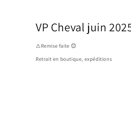
C
VP Cheval juin 202
o
⚠️Remise faite 😊
l
Retrait en boutique, expéditions
l
e
c
t