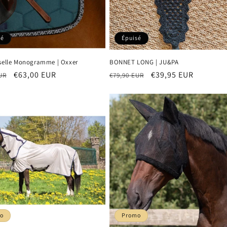
sé
Épuisé
 selle Monogramme | Oxxer
BONNET LONG | JU&PA
Prix
€63,00 EUR
Prix
Prix
€39,95 EUR
UR
€79,90 EUR
el
promotionnel
habituel
promotionnel
o
Promo